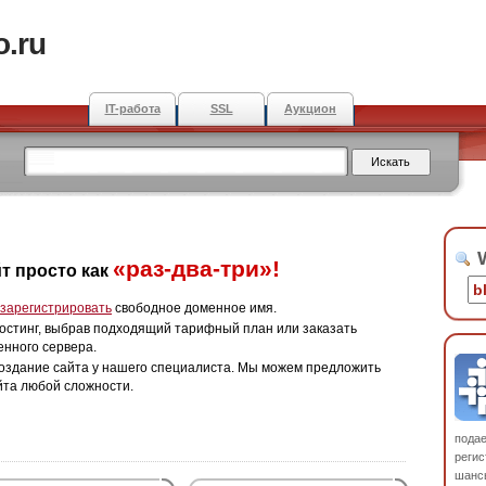
o.ru
IT-работа
SSL
Аукцион
W
«раз-два-три»!
т просто как
зарегистрировать
свободное доменное имя.
остинг, выбрав подходящий тарифный план или заказать
енного сервера.
оздание сайта у нашего специалиста. Мы можем предложить
йта любой сложности.
пода
регис
шанс