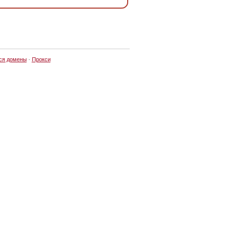
ся домены
·
Прокси