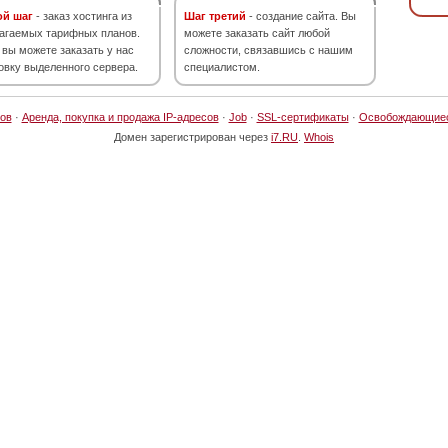
ой шаг
- заказ хостинга из
Шаг третий
- создание сайта. Вы
агаемых тарифных планов.
можете заказать сайт любой
 вы можете заказать у нас
сложности, связавшись с нашим
овку выделенного сервера.
специалистом.
ов
·
Аренда, покупка и продажа IP-адресов
·
Job
·
SSL-сертификаты
·
Освобождающие
Домен зарегистрирован через
i7.RU
.
Whois